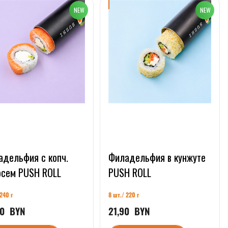
адельфия с копч.
Филадельфия в кунжуте
осем PUSH ROLL
PUSH ROLL
240 г
8 шт./ 220 г
0
  BYN
21,90
  BYN