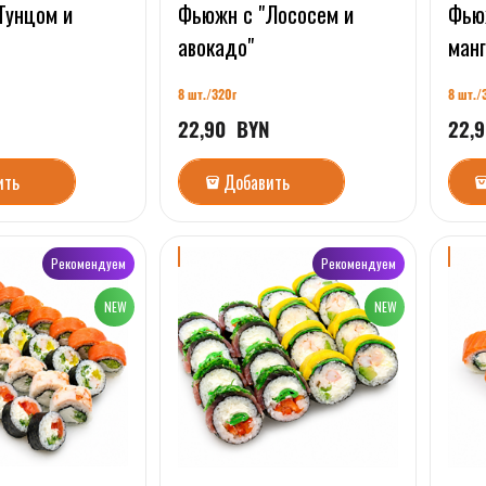
Тунцом и
Фьюжн с "Лососем и
Фьюж
авокадо"
манг
8 шт./
320г
8 шт./
N
22,90
  BYN
22,9
ить
Добавить
Рекомендуем
Рекомендуем