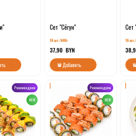
и"
Сет "Сёгун"
Сет 
16 шт./64
0г
16 шт.
N
37,90
  BYN
38,9
ить
Добавить
Рекомендуем
Рекомендуем