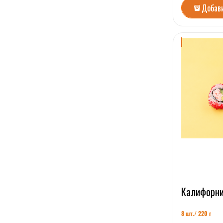
Добав
Калифорни
8 шт./ 220 г