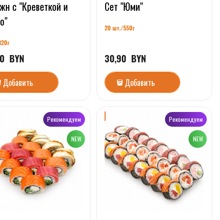
н с "Креветкой и
Сет "Юми"
о"
20 шт./55
0г
320г
0
  BYN
30,90
  BYN
Добавить
Добавить
Рекомендуем
Рекомендуем