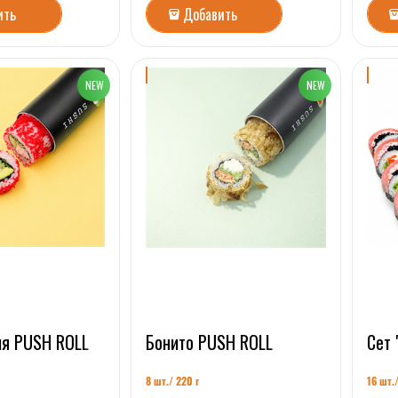
ить
Добавить
я PUSH ROLL
Бонито PUSH ROLL
Сет 
8 шт./ 220 г
16 шт.