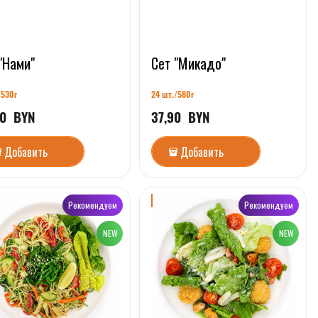
"Нами"
Сет "Микадо"
/530
г
24 шт./58
0г
0
  BYN
37,90
  BYN
Добавить
Добавить
Рекомендуем
Рекомендуем