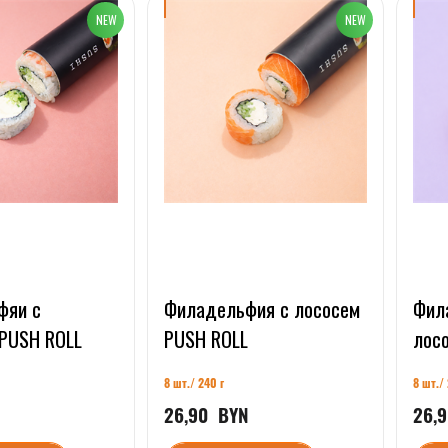
фяи с
Филадельфия с лососем
Фил
 PUSH ROLL
PUSH ROLL
лос
8 шт./ 240 г
8 шт./ 
N
26,90
  BYN
26,9