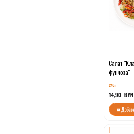
Салат "Кл
фунчоза"
240г
14,90
  BYN
Добав