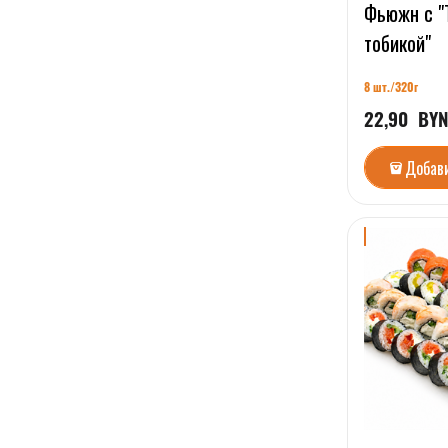
Фьюжн с "
тобикой"
8 шт./
320г
22,90
  BY
Добав