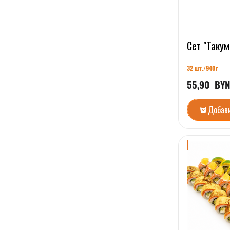
Сет "Такум
32 шт./94
0г
55,90
  BY
Добав