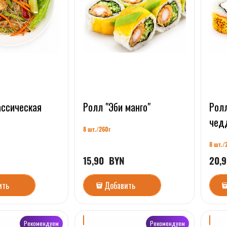
ассическая
Ролл "Эби манго"
Рол
чед
8 шт./26
0г
8 шт./
15,90
  BYN
20,9
ить
Добавить
Рекомендуем
Рекомендуем