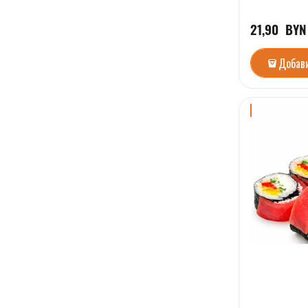
21,90
  BYN
Добав