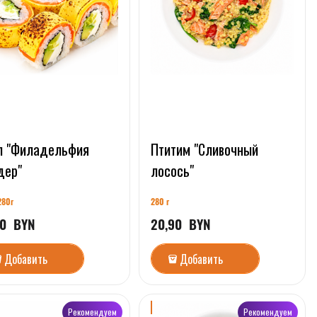
л "Филадельфия
Птитим "Сливочный
дер"
лосось"
28
0г
280 г
0
  BYN
20,90
  BYN
Добавить
Добавить
Рекомендуем
Рекомендуем