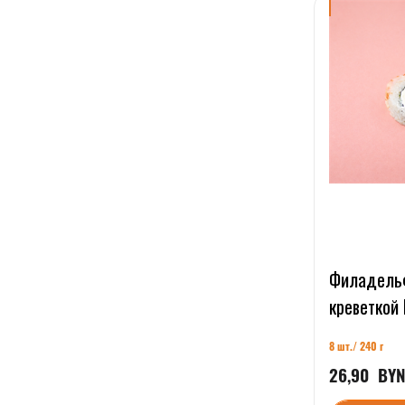
Филадель
креветкой
8 шт./ 240 г
26,90
  BY