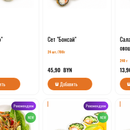
о"
Сет "Бонсай"
Сала
ово
24 шт./7
00г
240 г
45,90
  BYN
13,9
ить
Добавить
Рекомендуем
Рекомендуем