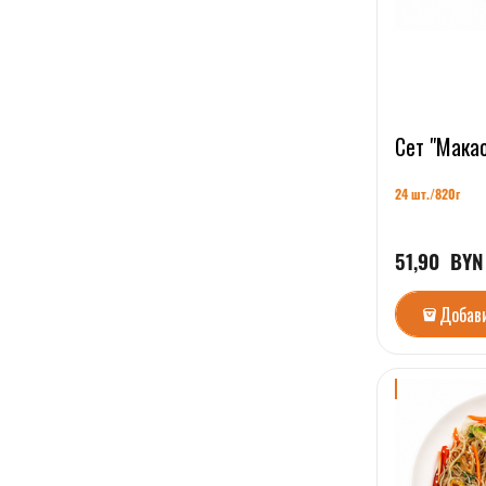
Сет "Мака
24 шт./82
0г
51,90
  BYN
Добав