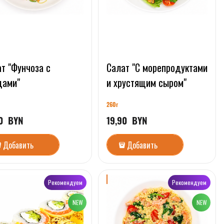
т "Фунчоза с
Салат "С морепродуктами
щами"
и хрустящим сыром"
260г
0
  BYN
19,90
  BYN
Добавить
Добавить
Рекомендуем
Рекомендуем