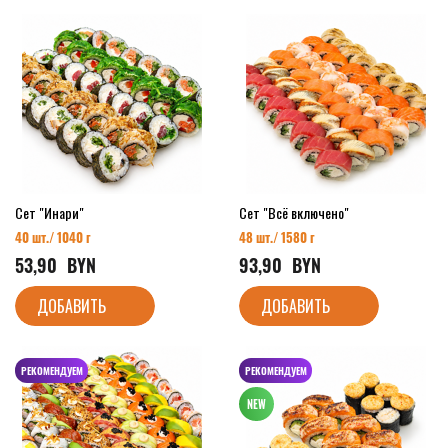
Сет "Инари"
Сет "Всё включено"
40 шт./ 1040 г
48 шт./ 1580 г
53,90
  BYN
93,90
  BYN
ДОБАВИТЬ
ДОБАВИТЬ
РЕКОМЕНДУЕМ
РЕКОМЕНДУЕМ