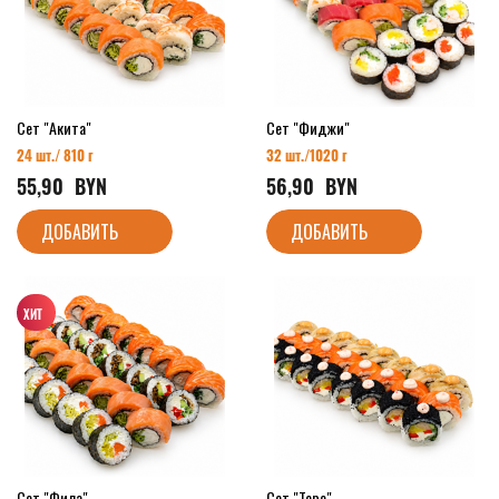
Сет "Акита"
Сет "Фиджи"
24 шт./ 810 г
32 шт./
1020 г
55,90
  BYN
56,90
  BYN
ДОБАВИТЬ
ДОБАВИТЬ
Сет "Фила"
Сет "Торо"