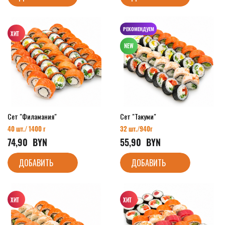
РЕКОМЕНДУЕМ
Сет "Филамания"
Сет "Такуми"
40 шт./ 1400 г
32 шт./94
0г
74,90
  BYN
55,90
  BYN
ДОБАВИТЬ
ДОБАВИТЬ