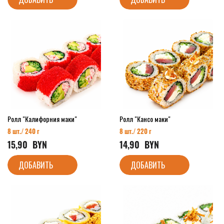
Ролл "Калифорния маки"
Ролл "Кансо маки"
8 шт./ 240 г
8 шт./ 220 г
15,90
  BYN
14,90
  BYN
ДОБАВИТЬ
ДОБАВИТЬ