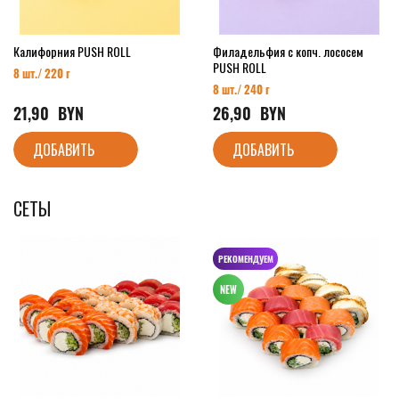
Калифорния PUSH ROLL
Филадельфия с копч. лососем
PUSH ROLL
8 шт./ 220 г
8 шт./ 240 г
21,90
  BYN
26,90
  BYN
ДОБАВИТЬ
ДОБАВИТЬ
СЕТЫ
РЕКОМЕНДУЕМ