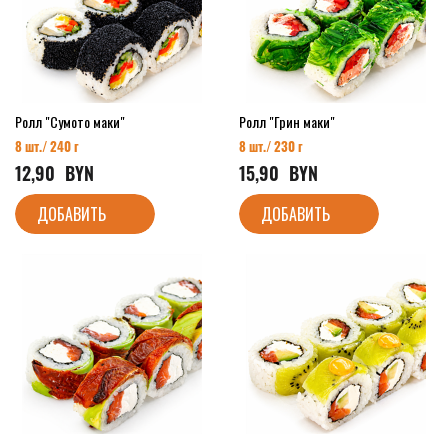
Ролл "Сумото маки"
Ролл "Грин маки"
8 шт./ 240 г
8 шт./ 230 г
12,90
  BYN
15,90
  BYN
ДОБАВИТЬ
ДОБАВИТЬ