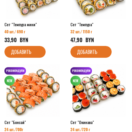
Сет "Темпура мини"
Сет "Темпура"
40 шт./ 690 г
32 шт./ 1150 г
33,90
  BYN
47,90
  BYN
ДОБАВИТЬ
ДОБАВИТЬ
РЕКОМЕНДУЕМ
РЕКОМЕНДУЕМ
Сет "Бонсай"
Сет "Окинава"
24 шт./7
00г
24 шт./720
г