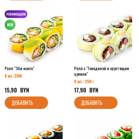
РЕКОМЕНДУЕМ
Ролл "Эби манго"
Ролл с "Говядиной и хрустящим
цукини"
8 шт./26
0г
8 шт./ 250 г
15,90
  BYN
17,90
  BYN
ДОБАВИТЬ
ДОБАВИТЬ