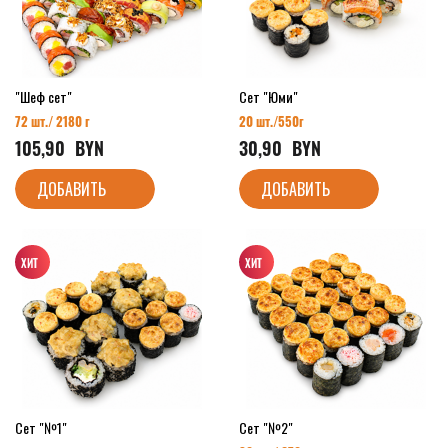
"Шеф сет"
Сет "Юми"
72 шт./ 2180 г
20 шт./55
0г
105,90
  BYN
30,90
  BYN
ДОБАВИТЬ
ДОБАВИТЬ
Сет "№1"
Сет "№2"