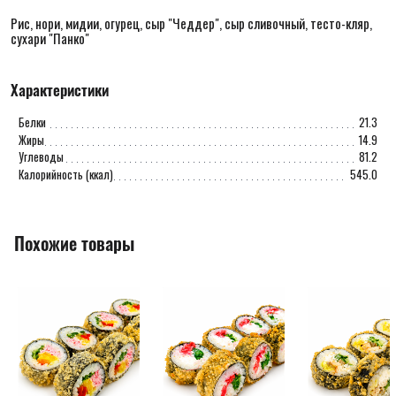
Рис, нори, мидии, огурец, сыр "Чеддер", сыр сливочный, тесто-кляр,
сухари "Панко"
Характеристики
Белки
21.3
Жиры
14.9
Углеводы
81.2
Калорийность (ккал)
545.0
Похожие товары