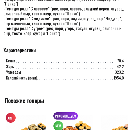
"Панко")
-Темпура ролл "С лососем" (рис, нори, лосось, сладкий перец, огурец,
сливочный сыр, тесто-кляр, сухари "Панко")
-Темпура ролл "С мидиями" (рис, нори, мидии, огурец, сыр "Чеддер",
сыр сливочный, тесто-кляр, сухари "Панко")
-Темпура ролл "С угрем" (рис, нори, угорь, такуан, огурец, сливочный
сыр, тесто-кляр, сухари "Панко")
Характеристики
Белки
70.4
Жиры
42.2
Углеводы
323.2
Калорийность (ккал)
1954.0
Похожие товары
РЕКОМЕНДУЕМ