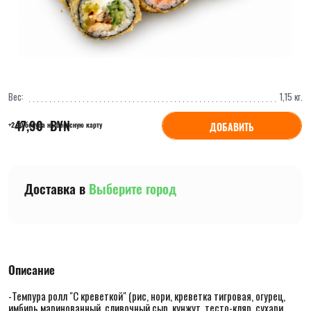
Вес:
1,15
кг.
47,90
  BYN
ДОБАВИТЬ
+2,40 бонуса на бонусную карту
Доставка в
Выберите город
Описание
-Темпура ролл "С креветкой" (рис, нори, креветка тигровая, огурец,
имбирь маринованный, сливочный сыр, кунжут, тесто-кляр, сухари