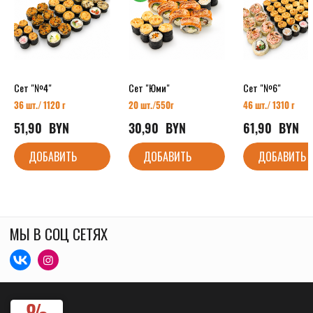
Сет "№4"
Сет "Юми"
Сет "№6"
36 шт./ 1120 г
20 шт./55
0г
46 шт./ 1310 г
51,90
  BYN
30,90
  BYN
61,90
  BYN
ДОБАВИТЬ
ДОБАВИТЬ
ДОБАВИТЬ
МЫ В СОЦ СЕТЯХ