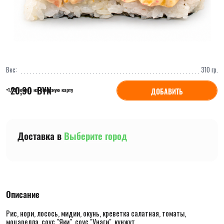
Вес:
310
гр.
20,90
  BYN
ДОБАВИТЬ
+1,05 бонуса на бонусную карту
Доставка в
Выберите город
Описание
Рис, нори, лосось, мидии, окунь, креветка салатная, томаты,
моцарелла, соус "Яки", соус "Унаги", кунжут