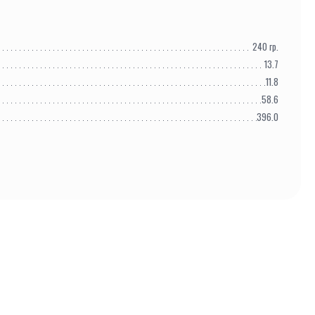
240
гр.
13.7
11.8
58.6
396.0