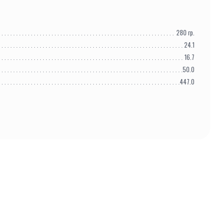
280
гр.
24.1
16.7
50.0
447.0