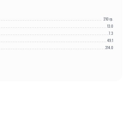
210
гр.
13.0
7.3
49.1
314.0