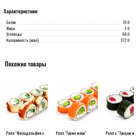
Характеристики
Белки
19.0
Жиры
2.6
Углеводы
68.0
Калорийность (ккал)
372.0
Похожие товары
Ролл "Филадельфия с
Ролл "Гурме маки"
Ролл с "Тунцом и