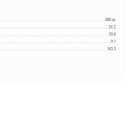
300
гр.
26.2
39.0
71.7
743.3