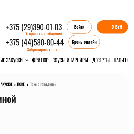
+375 (29)390-01-03
Войти
0 BYN
Отправить сообщение
+375 (44)580-80-44
Бронь онлайн
Забронировать стол
ЫЕ ЗАКУСКИ
ФРИТЮР
СОУСЫ И ГАРНИРЫ
ДЕСЕРТЫ
НАПИТКИ
ЗАКУСКИ
ПОКЕ
Поке с говядиной
иной