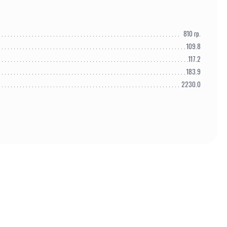
810
гр.
109.8
117.2
183.9
2230.0