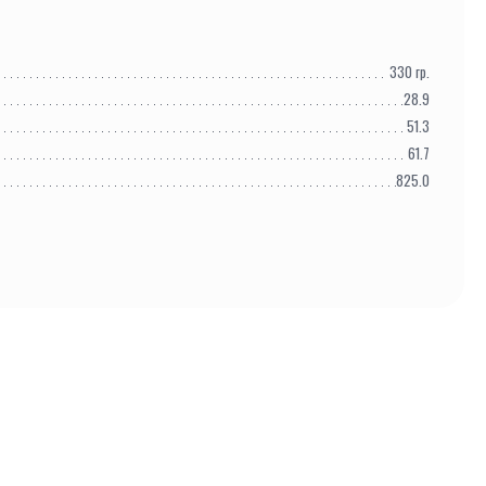
330
гр.
28.9
51.3
61.7
825.0