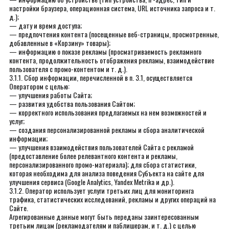
настройки браузера, операционная система, URL источника запроса и т.
д.);
— дату и время доступа;
— предпочтения контента (посещенные веб-страницы, просмотренные,
добавленные в «Корзину» товары);
— информацию о показе рекламы (просматриваемость рекламного
контента, продолжительность отображения рекламы, взаимодействие
пользователя с промо-контентом и т. д.).
3.1.1. Сбор информации, перечисленной в п. 3.1, осуществляется
Оператором с целью:
— улучшения работы Сайта;
— развития удобства пользования Сайтом;
— корректного использования предлагаемых на нем возможностей и
услуг;
— создания персонализированной рекламы и сбора аналитической
информации;
— улучшения взаимодействия пользователей Сайта с рекламой
(предоставление более релевантного контента и рекламы,
персонализированного промо-материала); для сбора статистики,
которая необходима для анализа поведения Субъекта на сайте для
улучшения сервиса (Google Analytics, Yandex Metrika и др.).
3.1.2. Оператор использует услуги третьих лиц для мониторинга
трафика, статистических исследований, рекламы и других операций на
Сайте.
Агрегированные данные могут быть переданы заинтересованным
третьим лицам (рекламодателям и паблишерам, и т. д.) с целью